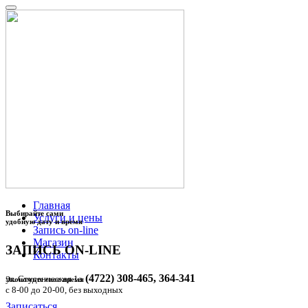
Главная
Выбирайте сами
Услуги и цены
удобную дату и время
Запись on-line
Магазин
ЗАПИСЬ
ON-LINE
Контакты
(4722) 308-465, 364-341
ул. Студенческая 1а
Экономьте свое время
c 8-00 до 20-00, без выходных
Записаться